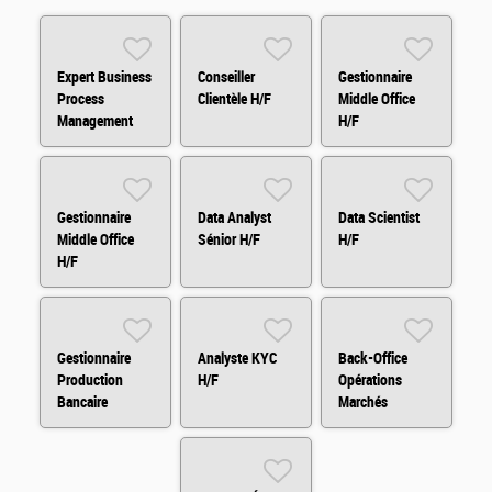
Expert Business
Conseiller
Gestionnaire
Process
Clientèle H/F
Middle Office
Management
H/F
(BPM) H/F
Gestionnaire
Data Analyst
Data Scientist
Middle Office
Sénior H/F
H/F
H/F
Gestionnaire
Analyste KYC
Back-Office
Production
H/F
Opérations
Bancaire
Marchés
Entreprise H/F
Financiers H/F