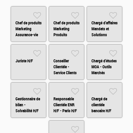
Chef de produits
Chef de produits
Chargé d'affaires
Marketing
Marketing
Mandats et
Assurance-vie
Produits
Solutions
H/F
Financiers H/F
d'Investissements
Arkéa Capital
H/F
Juriste H/F
Conseiller
Chargé d'études
Clientèle -
MOA - Outils
Service Clients
Marchés
H/F/X
Financiers
(H/F/X)
Gestionnaire de
Responsable
Chargé de
bilan -
Clientèle ENR
clientèle
Solvabilité H/F
H/F - Paris H/F
bancaire H/F