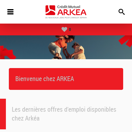
0
Bienvenue chez ARKEA
Les dernières offres d'emploi disponibles
chez Arkéa