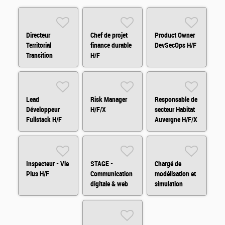
Directeur
Chef de projet
Product Owner
Territorial
finance durable
DevSecOps H/F
Transition
H/F
Environnementale
- Paris H/F
Lead
Risk Manager
Responsable de
Développeur
H/F/X
secteur Habitat
Fullstack H/F
Auvergne H/F/X
H/F
- Départements
03,15,42, 43, 63
H/F
Inspecteur - Vie
STAGE -
Chargé de
Plus H/F
Communication
modélisation et
digitale & web
simulation
analytics H/F
financière H/F