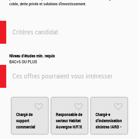
cotée, dette privée et solutions d’investissement.
Critères candidat
Niveau d'études min. requis
BAC+5 OU PLUS
Ces offres pourraient vous intéresser
Chargé de
Responsable de
Chargé·e
support
secteur Habitat
d'indemnisation
commercial
Auvergne H/F/X
sinistres IARD -
H/F/X
- Départements
CDD H/F