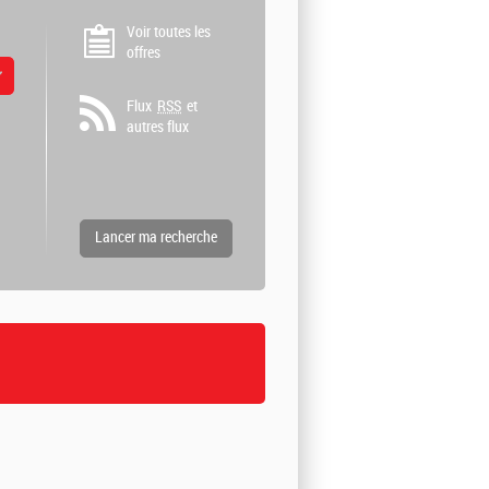
Voir toutes les
offres
 valeurs
Flux
RSS
et
autres flux