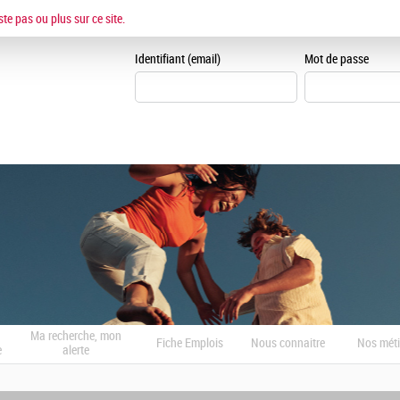
ESPACE CANDIDAT
ste pas ou plus sur ce site.
Je me crée un espace can
Identifiant (email)
Mot de passe
Ma recherche, mon
Fiche Emplois
Nous connaitre
Nos méti
e
alerte