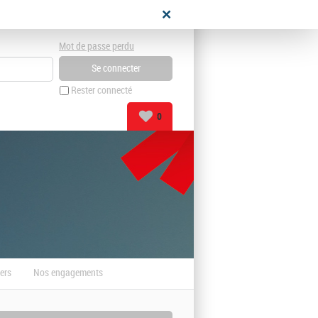
didat
Mot de passe perdu
Rester connecté
0
ers
Nos engagements