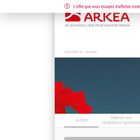
L'offre que vous essayez d'afficher n'exi
Vous êtes ici :
Accueil
Déposer une
Accueil
candidature spontané