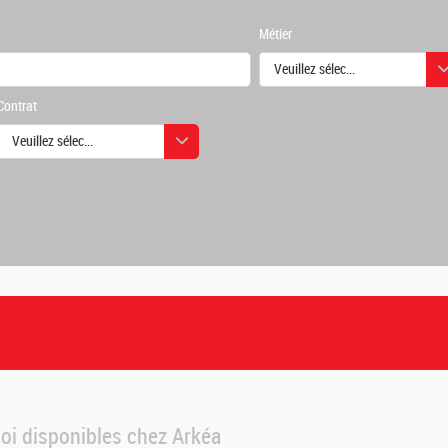
Métier
Veuillez sélectionner une ou des
Contrat
urs
Veuillez sélectionner une ou des valeurs
urs
loi disponibles chez Arkéa