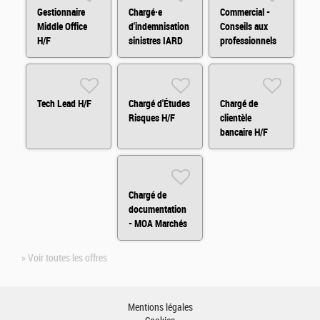
Gestionnaire
Chargé·e
Commercial -
Middle Office
d'indemnisation
Conseils aux
H/F
sinistres IARD
professionnels
H/F
et
agricole/viticole
Tech Lead H/F
Chargé d'Études
Chargé de
Risques H/F
clientèle
bancaire H/F
Chargé de
documentation
- MOA Marchés
Financiers H/F
» Voir toutes les offres
Mentions légales